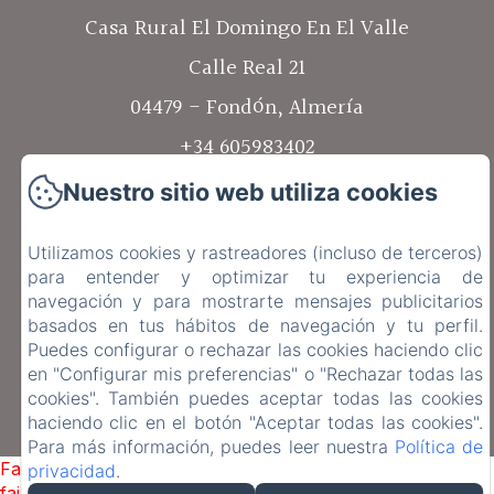
Casa Rural El Domingo En El Valle
Calle Real 21
04479 - Fondón, Almería
+34 605983402
Contáctanos
Nuestro sitio web utiliza cookies
Inicio
Utilizamos cookies y rastreadores (incluso de terceros)
Las casas
para entender y optimizar tu experiencia de
navegación y para mostrarte mensajes publicitarios
Alrededores
basados en tus hábitos de navegación y tu perfil.
Puedes configurar o rechazar las cookies haciendo clic
Contacto
en "Configurar mis preferencias" o "Rechazar todas las
cookies". También puedes aceptar todas las cookies
haciendo clic en el botón "Aceptar todas las cookies".
Desarrollado con Amenitiz
Para más información, puedes leer nuestra
Política de
Failed to load BookingEngine/index: Loading chunk 1322
privacidad
.
failed. (missing: