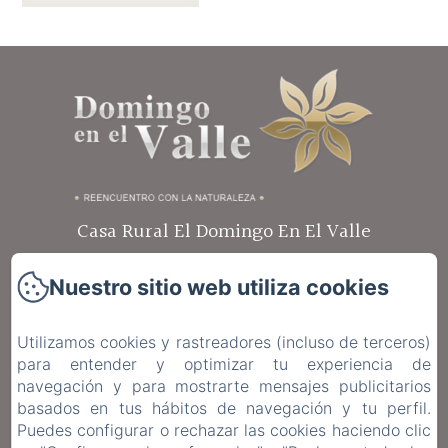
Casa Rural El Domingo En El Valle
Calle Real 21
Nuestro sitio web utiliza cookies
04479 - Fondón, Almería
+34 605983402
Utilizamos cookies y rastreadores (incluso de terceros)
para entender y optimizar tu experiencia de
Contáctanos
navegación y para mostrarte mensajes publicitarios
basados en tus hábitos de navegación y tu perfil.
Inicio
Puedes configurar o rechazar las cookies haciendo clic